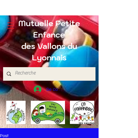
Mutuelle Petite
Enfance
des Vallons du
Lyonnais
Se connecter
Post