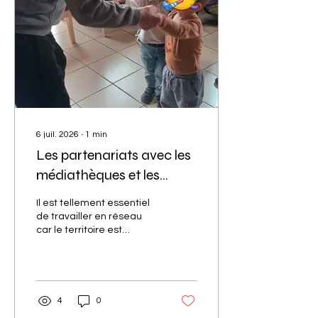
6 juil. 2026
∙
1
min
Les partenariats avec les
médiathèques et les
résidences de personnes
Il est tellement essentiel
âgées
de travailler en réseau
car le territoire est
vraiment riche : sorties à
la médiathèque, projet de
rencontres
intergénérationnelles...
Créer des liens est vital !
4
0