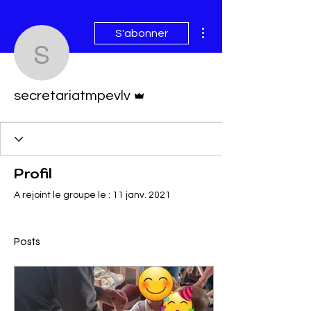
Plus d'actions
S'abonner
secretariatmpevlv
Administrateur
secretariatmpevlv
Profil
A rejoint le groupe le : 11 janv. 2021
Posts