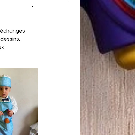
d'échanges 
dessins, 
ux 