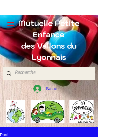
Mutuelle Petite
Enfance
des Vallons du
Lyonnais
Se connecter
Post