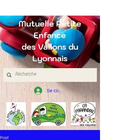
Mutuelle Petite
Enfance
des Vallons du
Lyonnais
Se connecter
Post