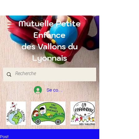
Mutuelle Petite
Enfance
des Vallons du
Lyonnais
Se connecter
Post