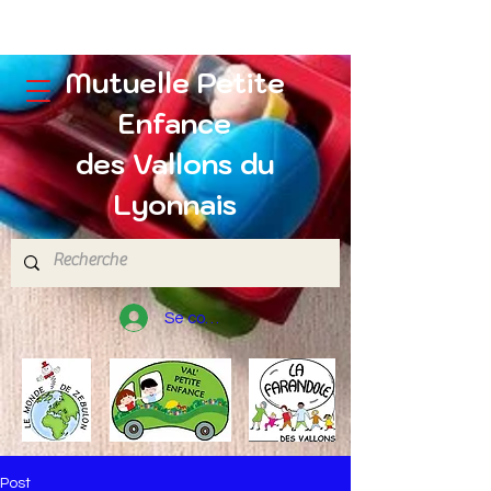
Mutuelle Petite
Enfance
des Vallons du
Lyonnais
Se connecter
Post