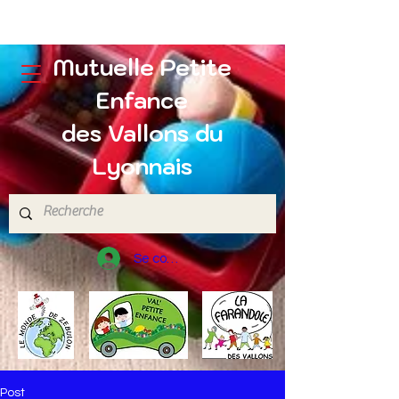
Mutuelle Petite
Enfance
des Vallons du
Lyonnais
Se connecter
Post