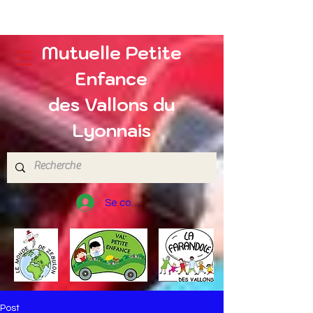
Mutuelle Petite
Enfance
des Vallons du
Lyonnais
Se connecter
Post