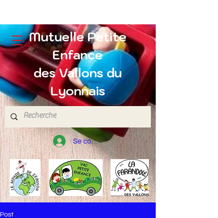
Mutuelle Petite
Enfance
des Vallons du
Lyonnais
Se connecter
Post