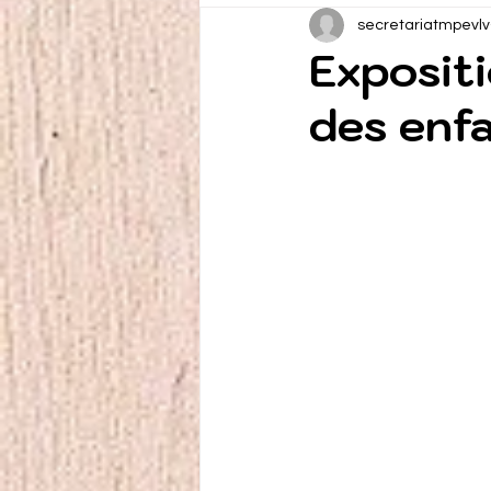
secretariatmpevlv
Exposit
des enfa