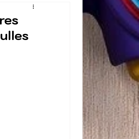
res
ulles