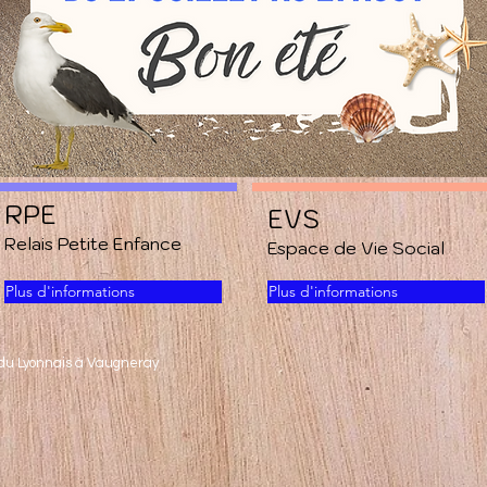
RPE
EVS
Relais Petite Enfance
Espace de Vie Social
Plus d'informations
Plus d'informations
 du Lyonnais à Vaugneray